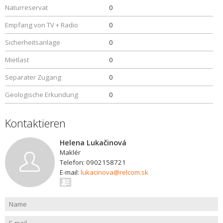
Naturreservat
0
Empfang von TV + Radio
0
Sicherheitsanlage
0
Mietlast
0
Separater Zugang
0
Geologische Erkundung
0
Kontaktieren
Helena Lukačinová
Maklér
Telefon: 0902158721
E-mail:
lukacinova@relcom.sk