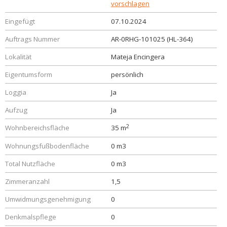
vorschlagen
Eingefügt
07.10.2024
Auftrags Nummer
AR-0RHG-101025 (HL-364)
Lokalität
Mateja Encingera
Eigentumsform
persönlich
Loggia
Ja
Aufzug
Ja
2
Wohnbereichsfläche
35 m
Wohnungsfußbodenfläche
0 m3
Total Nutzfläche
0 m3
Zimmeranzahl
1,5
Umwidmungsgenehmigung
0
Denkmalspflege
0