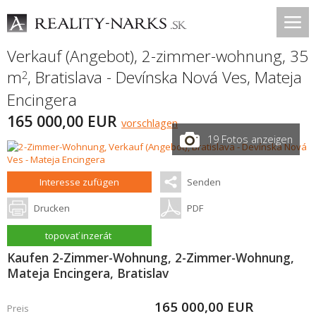
Verkauf (Angebot), 2-zimmer-wohnung, 35
m
,
Bratislava - Devínska Nová Ves
,
Mateja
2
Encingera
165 000,00 EUR
vorschlagen
19 Fotos anzeigen
Interesse zufügen
Senden
Drucken
PDF
topovať inzerát
Kaufen 2-Zimmer-Wohnung, 2-Zimmer-Wohnung,
Mateja Encingera, Bratislav
165 000,00
EUR
Preis