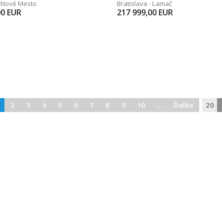
- Nové Mesto
Bratislava - Lamač
00
EUR
217 999,00
EUR
2
3
4
5
6
7
8
9
10
...
Ďalšia
20