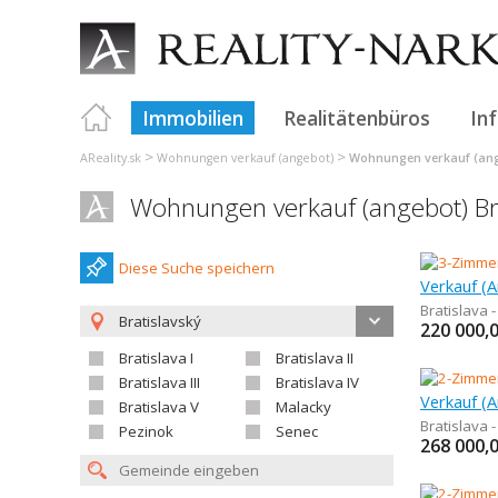
Immobilien
Realitätenbüros
In
>
>
AReality.sk
Wohnungen verkauf (angebot)
Wohnungen verkauf (ang
Wohnungen verkauf (angebot) Bra
Diese Suche speichern
Bratislava -
Bratislavský
220 000,
Bratislava I
Bratislava II
Bratislava III
Bratislava IV
Bratislava V
Malacky
Bratislava 
Pezinok
Senec
268 000,