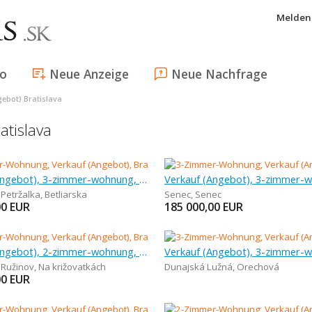
Melden 
fo
Neue Anzeige
Neue Nachfrage
ebot) Bratislava
tislava
Verkauf (Angebot), 3-zimmer-wohnung, 65 m
 Petržalka
,
Betliarska
Senec
,
Senec
00
EUR
185 000,00
EUR
Verkauf (Angebot), 2-zimmer-wohnung, 62 m
- Ružinov
,
Na križovatkách
Dunajská Lužná
,
Orechová
00
EUR