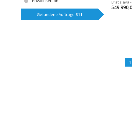
Privatinsertion
Bratislava 
549 990,
Gefundene Aufträge
311
1