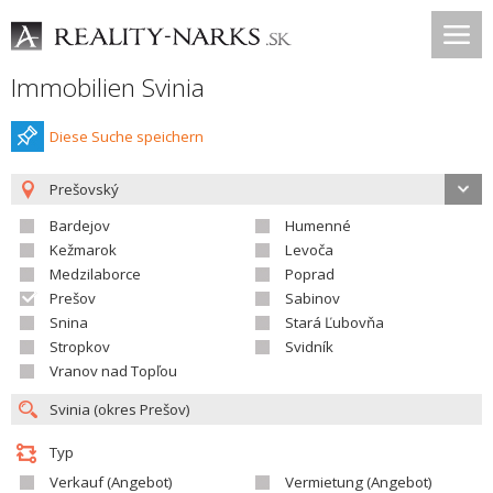
Immobilien Svinia
Diese Suche speichern
Prešovský
Bardejov
Humenné
Kežmarok
Levoča
Medzilaborce
Poprad
Prešov
Sabinov
Snina
Stará Ľubovňa
Stropkov
Svidník
Vranov nad Topľou
Typ
Verkauf (Angebot)
Vermietung (Angebot)