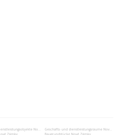
Geschäfts- und dienstleistungsobjekte Nové Zámky
Geschäfts- und dienstleistungsräume Nové Zámky
Nové Zámky
Baugrundstücke Nové Zámky