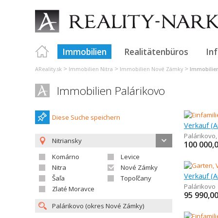
Immobilien
Realitätenbüros
In
>
>
>
AReality.sk
Immobilien Nitra
Immobilien Nové Zámky
Immobilie
Immobilien Palárikovo
Diese Suche speichern
Palárikovo
Nitriansky
100 000,
Komárno
Levice
Nitra
Nové Zámky
Verkauf (
Šaľa
Topoľčany
Palárikovo
Zlaté Moravce
95 990,0