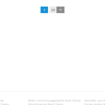
1
20
mky
Wohn- und erholungsobjekte Nové Zámky
é Zámky
Betriebsräume Nové Zámky
Übrige objekte 