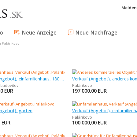
Melden 
fo
Neue Anzeige
Neue Nachfrage
n Palárikovo
Verkauf (Angebot), einfamilienhaus, 180 m
,
Ľudovítov
Palárikovo
00
EUR
197 000,00
EUR
Angebot), garten
Verkauf (Angebot), einfamilienh
Palárikovo
0
EUR
100 000,00
EUR