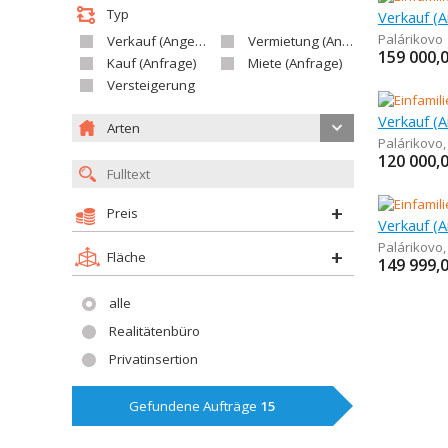
Typ
Verkauf (A
Palárikovo
Verkauf (Angebot)
Vermietung (Angebot)
159 000,
Kauf (Anfrage)
Miete (Anfrage)
Versteigerung
Arten
Palárikovo
120 000,
Preis
Verkauf (A
Palárikovo
Fläche
149 999,
alle
Realitätenbüro
Privatinsertion
Gefundene Aufträge
15