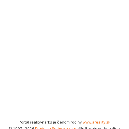
Portál reality-narks je členom rodiny
www.areality.sk
© 1997 - 2026
Diadema Software s.r.o.
Alle Rechte vorbehalten.