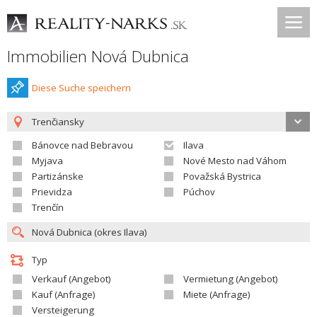
Immobilien Nová Dubnica
Diese Suche speichern
Trenčiansky
Bánovce nad Bebravou
Ilava
Myjava
Nové Mesto nad Váhom
Partizánske
Považská Bystrica
Prievidza
Púchov
Trenčín
Typ
Verkauf (Angebot)
Vermietung (Angebot)
Kauf (Anfrage)
Miete (Anfrage)
Versteigerung