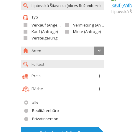
Kauf (Anfr
Liptovská Š
Typ
Verkauf (Angebot)
Vermietung (Angebot)
Kauf (Anfrage)
Miete (Anfrage)
Versteigerung
Arten
Preis
Fläche
alle
Realitätenbüro
Privatinsertion