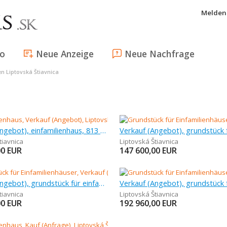
Melden 
fo
Neue Anzeige
Neue Nachfrage
n Liptovská Štiavnica
Verkauf (Angebot), einfamilienhaus, 813 m
tiavnica
Liptovská Štiavnica
00
EUR
147 600,00
EUR
Verkauf (Angebot), grundstück für einfamilienhäuser, 1 349 m
tiavnica
Liptovská Štiavnica
00
EUR
192 960,00
EUR