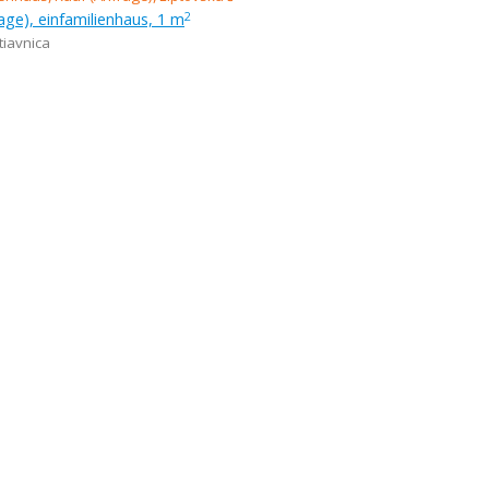
age), einfamilienhaus, 1 m
2
tiavnica