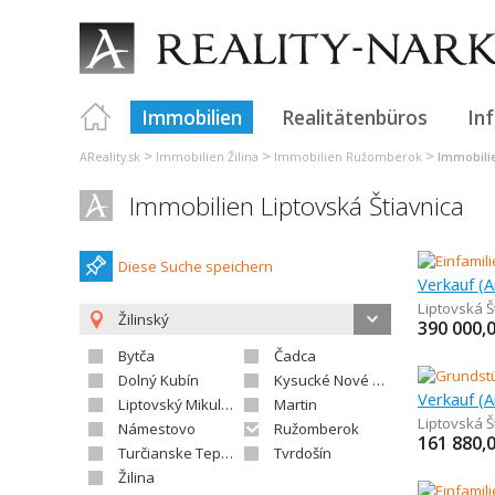
Immobilien
Realitätenbüros
In
>
>
>
AReality.sk
Immobilien Žilina
Immobilien Ružomberok
Immobilie
Immobilien Liptovská Štiavnica
Diese Suche speichern
Liptovská Š
Žilinský
390 000,
Bytča
Čadca
Dolný Kubín
Kysucké Nové Mesto
Liptovský Mikuláš
Martin
Liptovská Š
Námestovo
Ružomberok
161 880,
Turčianske Teplice
Tvrdošín
Žilina