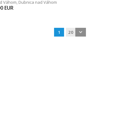
ad Váhom
,
Dubnica nad Váhom
00
EUR
1
20