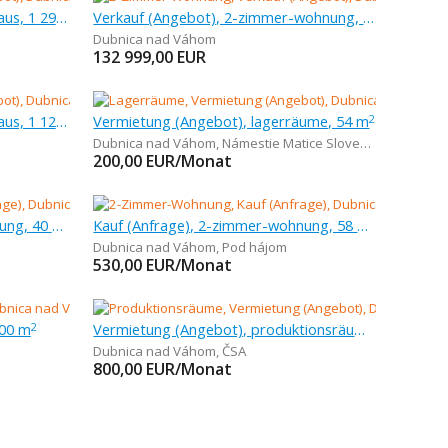
Verkauf (Angebot), einfamilienhaus, 1 296 m
Verkauf (Angebot), 2-zimmer-wohnung, 57 m
Dubnica nad Váhom
132 999,00
EUR
Verkauf (Angebot), einfamilienhaus, 1 121 m
Vermietung (Angebot), lagerräume, 54 m
2
Dubnica nad Váhom
,
Námestie Matice Slovenskej
200,00
EUR/Monat
Kauf (Anfrage), 1-zimmer-wohnung, 40 m
Kauf (Anfrage), 2-zimmer-wohnung, 58 m
Dubnica nad Váhom
,
Pod hájom
530,00
EUR/Monat
000 m
Vermietung (Angebot), produktionsräume, 198 m
2
Dubnica nad Váhom
,
ČSA
800,00
EUR/Monat