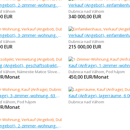
Verkauf (Angebot), 2-zimmer-wohnung, 56 m
ad Váhom
Dubnica nad Váhom
00
EUR
340 000,00
EUR
Verkauf (Angebot), 3-zimmer-wohnung, 80 m
ad Váhom
Dubnica nad Váhom
00
EUR
215 000,00
EUR
Vermietung (Angebot), geschäftsobjekt, 30 m
ad Váhom
,
Námestie Matice Slovenskej
Dubnica nad Váhom
,
Pod hájom
UR/Monat
450,00
EUR/Monat
Kauf (Anfrage), 3-zimmer-wohnung, 63 m
Kauf (Anfrage), lagerräume, 6 
ad Váhom
,
Pod hájom
Dubnica nad Váhom
UR/Monat
Verkauf (Angebot), 2-zimmer-wohnung, 41 m