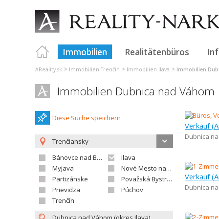
Immobilien
Realitätenbüros
In
>
>
>
AReality.sk
Immobilien Trenčín
Immobilien Ilava
Immobilien Du
Immobilien Dubnica nad Váhom
Diese Suche speichern
Dubnica n
Trenčiansky
Bánovce nad Bebravou
Ilava
Myjava
Nové Mesto nad Váhom
Partizánske
Považská Bystrica
Dubnica n
Prievidza
Púchov
Trenčín