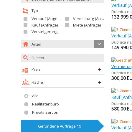
Typ
Dubnica n
132 999,
Verkauf (Angebot)
Vermietung (Angebot)
Kauf (Anfrage)
Miete (Anfrage)
Versteigerung
Dubnica n
Arten
149 990,
Preis
Dubnica n
300,00
E
Fläche
alle
Dubnica n
Realitätenbüro
580,00
E
Privatinsertion
Gefundene Aufträge
19