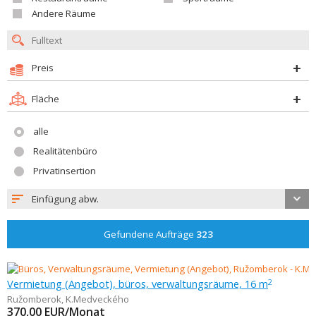
Andere Räume
Preis
Fläche
alle
Realitätenbüro
Privatinsertion
Einfügung abw.
Gefundene Aufträge
323
Vermietung (Angebot), büros, verwaltungsräume, 16 m
2
Ružomberok
,
K.Medveckého
370,00
EUR/Monat