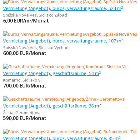
Vermietung (Angebot), büros, verwaltungsräume, 524 m
2
Spišská Nová Ves
,
Sídlisko Západ
6,00
EUR/m
/Monat
2
Vermietung (Angebot), büros, verwaltungsräume, 107 m
2
Spišská Nová Ves
,
Sídlisko Východ
600,00
EUR/Monat
Vermietung (Angebot), geschäftsräume, 54 m
2
Komárno
,
Sídlisko VII
700,00
EUR/Monat
Vermietung (Angebot), geschäftsräume, 38 m
2
Žilina
,
Geromettova
590,00
EUR/Monat
Vermietung (Angebot), büros, verwaltungsräume, 85 m
2