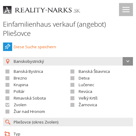
Einfamilienhaus verkauf (angebot)
Pliešovce
Diese Suche speichern
Banskobystrický
Banská Bystrica
Banská Štiavnica
Brezno
Detva
Krupina
Lučenec
Poltár
Revúca
Rimavská Sobota
Veľký Krtíš
Zvolen
Žarnovica
Žiar nad Hronom
Typ