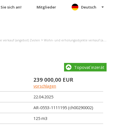
Sie sich an!
Mitglieder
Deutsch
>
 verkauf (angebot) Zvolen
Wohn- und erholungsobjekte verkauf (angebot) Pliešovce
Topovať inzerát
239 000,00
EUR
vorschlagen
22.04.2025
AR-0553-1111195 (ch00290002)
125 m3