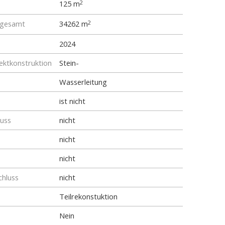
125 m
2
 gesamt
34262 m
2
2024
ktkonstruktion
Stein-
Wasserleitung
ist nicht
luss
nicht
nicht
nicht
chluss
nicht
Teilrekonstuktion
Nein