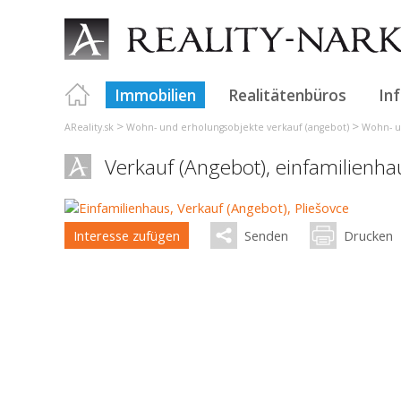
Immobilien
Realitätenbüros
In
>
>
AReality.sk
Wohn- und erholungsobjekte verkauf (angebot)
Wohn- u
Verkauf (Angebot), einfamilienha
Interesse zufügen
Senden
Drucken