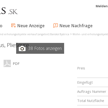
Melden 
fo
Neue Anzeige
Neue Nachfrage
>
nd erholungsobjekte verkauf (angebot) Banská Bystrica
Wohn- und erholungsobjekte
us,
Pliešovce
38 Fotos anzeigen
PDF
Preis
Eingefügt
Auftrags Nummer
Total Nutzfläche