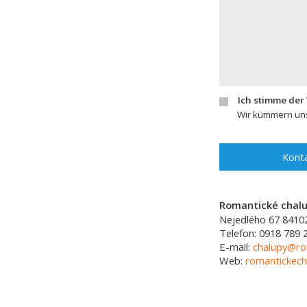
Ich stimme der
Wir kümmern uns
Konta
Romantické chalup
Nejedlého 67
8410
Telefon:
0918 789 
E-mail:
chalupy@ro
Web:
romantickech