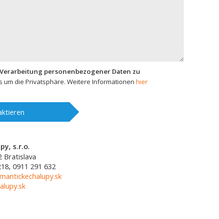
 Verarbeitung personenbezogener Daten zu
 um die Privatsphäre. Weitere Informationen
hier
ktieren
y, s.r.o.
2
Bratislava
218, 0911 291 632
mantickechalupy.sk
alupy.sk