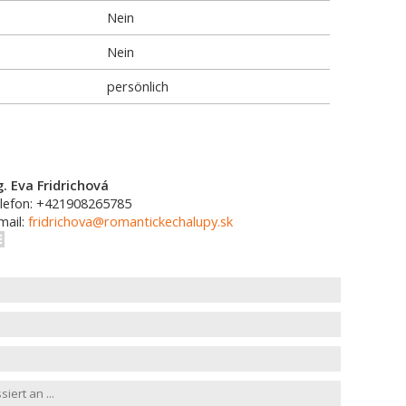
Nein
Nein
persönlich
g. Eva Fridrichová
lefon: +421908265785
mail:
fridrichova@romantickechalupy.sk