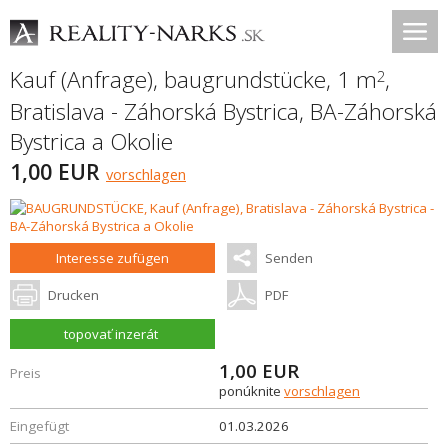
Kauf (Anfrage), baugrundstücke, 1 m
,
2
Bratislava - Záhorská Bystrica
,
BA-Záhorská
Bystrica a Okolie
1,00 EUR
vorschlagen
Interesse zufügen
Senden
Drucken
PDF
topovať inzerát
1,00
EUR
Preis
ponúknite
vorschlagen
Eingefügt
01.03.2026