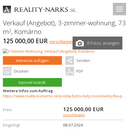
Verkauf (Angebot), 3-zimmer-wohnung, 73
m
,
Komárno
2
125 000,00 EUR
vorschlagen
8 Fotos anzeigen
Interesse zufügen
Senden
Drucken
PDF
topovať inzerát
Weitere Infos zum Auftrag
https://www.reality-komarno.sk/predaj-bytov-byty-novostavby/Na-predaj-3-izbovy-byt-v-blizkosti-centra-Komarna-37864/?utm_source=areality&utm_medium=xml&utm_term=37864&utm_content=byt&utm_campaign=portaly
125 000,00
EUR
Preis
vorschlagen
Eingefügt
08.07.2026