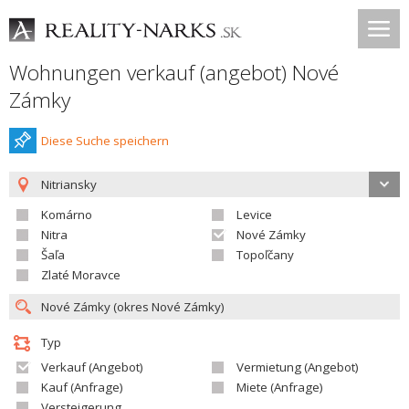
Wohnungen verkauf (angebot) Nové
Zámky
Diese Suche speichern
Nitriansky
Komárno
Levice
Nitra
Nové Zámky
Šaľa
Topoľčany
Zlaté Moravce
Typ
Verkauf (Angebot)
Vermietung (Angebot)
Kauf (Anfrage)
Miete (Anfrage)
Versteigerung