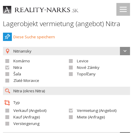
Lagerobjekt vermietung (angebot) Nitra
Diese Suche speichern
Nitriansky
Komárno
Levice
Nitra
Nové Zámky
Šaľa
Topoľčany
Zlaté Moravce
Typ
Verkauf (Angebot)
Vermietung (Angebot)
Kauf (Anfrage)
Miete (Anfrage)
Versteigerung