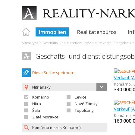
Immobilien
Realitätenbüros
In
>
>
AReality.sk
Geschäfts- und dienstleistungsobjekte verkauf (angebot)
Geschäfts- und dienstleistungso
Diese Suche speichern
Komárno
,
K
Nitriansky
330 000,
Komárno
Levice
Nitra
Nové Zámky
Šaľa
Topoľčany
Komárno
,
H
Zlaté Moravce
160 000,