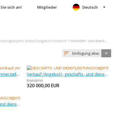
Sie sich an!
Mitglieder
Deutsch
>
tleistungsobjekte verkauf (angebot) Komárno
Geschäfts- und dienstleistungsobjekte verkauf (angebot) Komárno
Einfügung abw.
Verkauf (Angebot), anderes kommerzielles objekt, 100 m
Verkauf (Angebot), geschäfts- und dienstleistungsobjekte , 75 m
Komárno
320 000,00
EUR
Verkauf (Angebot), geschäfts- und dienstleistungsobjekte , 1 112 m