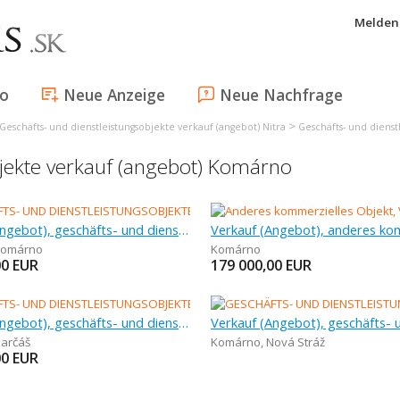
Melden 
fo
Neue Anzeige
Neue Nachfrage
>
Geschäfts- und dienstleistungsobjekte verkauf (angebot) Nitra
Geschäfts- und diens
bjekte verkauf (angebot) Komárno
Verkauf (Angebot), geschäfts- und dienstleistungsobjekte
omárno
Komárno
00
EUR
179 000,00
EUR
Verkauf (Angebot), geschäfts- und dienstleistungsobjekte , 805 m
arčáš
Komárno
,
Nová Stráž
00
EUR