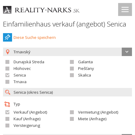
Einfamilienhaus verkauf (angebot) Senica
Diese Suche speichern
Trnavský
Dunajská Streda
Galanta
Hlohovec
Piešťany
Senica
Skalica
Trnava
Typ
Verkauf (Angebot)
Vermietung (Angebot)
Kauf (Anfrage)
Miete (Anfrage)
Versteigerung