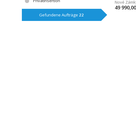
Privatinsertion
Nové Zámk
49 990,0
Gefundene Aufträge
22