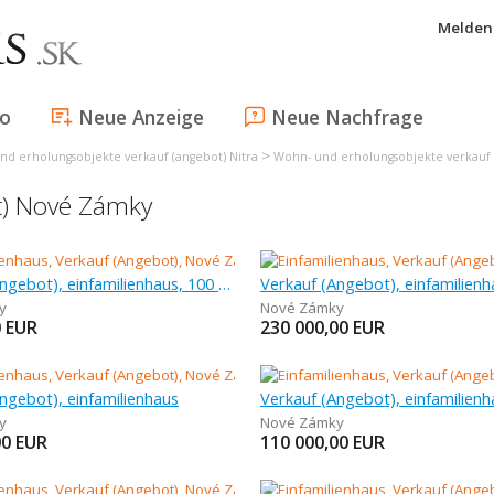
Melden 
fo
Neue Anzeige
Neue Nachfrage
>
nd erholungsobjekte verkauf (angebot) Nitra
Wohn- und erholungsobjekte verkauf
t) Nové Zámky
Verkauf (Angebot), einfamilienhaus, 100 m
y
Nové Zámky
0
EUR
230 000,00
EUR
ngebot), einfamilienhaus
Verkauf (Angebot), einfamilienh
y
Nové Zámky
00
EUR
110 000,00
EUR