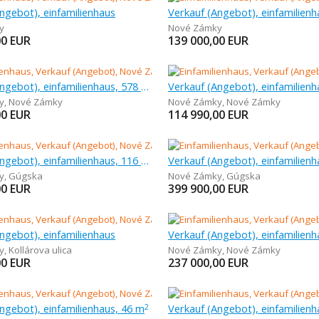
ngebot), einfamilienhaus
Verkauf (Angebot), einfamilienh
y
Nové Zámky
00
EUR
139 000,00
EUR
Verkauf (Angebot), einfamilienhaus, 578 m
y
,
Nové Zámky
Nové Zámky
,
Nové Zámky
00
EUR
114 990,00
EUR
Verkauf (Angebot), einfamilienhaus, 116 m
y
,
Gúgska
Nové Zámky
,
Gúgska
00
EUR
399 900,00
EUR
ngebot), einfamilienhaus
y
,
Kollárova ulica
Nové Zámky
,
Nové Zámky
00
EUR
237 000,00
EUR
ngebot), einfamilienhaus, 46 m
2