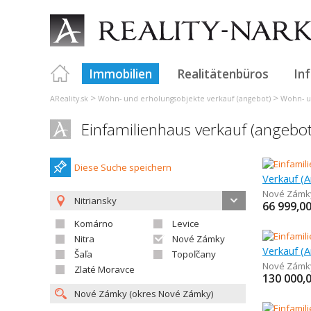
Immobilien
Realitätenbüros
In
>
>
AReality.sk
Wohn- und erholungsobjekte verkauf (angebot)
Wohn- u
Einfamilienhaus verkauf (angebo
Diese Suche speichern
Nové Zámk
Nitriansky
66 999,0
Komárno
Levice
Nitra
Nové Zámky
Verkauf (A
Šaľa
Topoľčany
Nové Zámk
Zlaté Moravce
130 000,