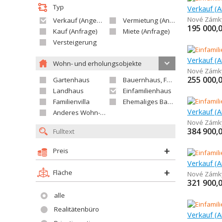
Typ
Verkauf (A
Nové Zámk
Verkauf (Angebot)
Vermietung (Angebot)
195 000,
Kauf (Anfrage)
Miete (Anfrage)
Versteigerung
Wohn- und erholungsobjekte
Nové Zámk
255 000,
Gartenhaus
Bauernhaus, Ferienhaus
Landhaus
Einfamilienhaus
Familienvilla
Ehemaliges Bauerngut
Anderes Wohn- oder Ferienobjekt
Nové Zámk
384 900,
Preis
Verkauf (A
Fläche
Nové Zámk
321 900,
alle
Realitätenbüro
Verkauf (A