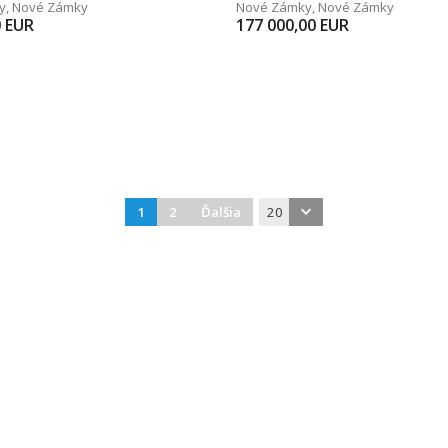
y
,
Nové Zámky
Nové Zámky
,
Nové Zámky
0
EUR
177 000,00
EUR
1
2
Ďalšia
20