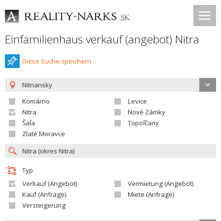
Einfamilienhaus verkauf (angebot) Nitra
Diese Suche speichern
Nitriansky
Komárno
Levice
Nitra
Nové Zámky
Šaľa
Topoľčany
Zlaté Moravce
Typ
Verkauf (Angebot)
Vermietung (Angebot)
Kauf (Anfrage)
Miete (Anfrage)
Versteigerung