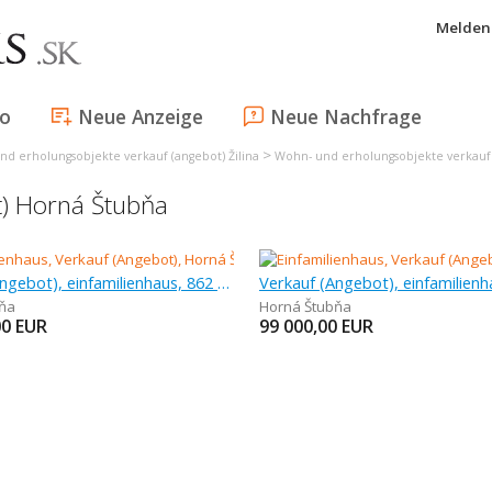
Melden 
fo
Neue Anzeige
Neue Nachfrage
>
d erholungsobjekte verkauf (angebot) Žilina
Wohn- und erholungsobjekte verkauf 
t) Horná Štubňa
Verkauf (Angebot), einfamilienhaus, 862 m
ňa
Horná Štubňa
00
EUR
99 000,00
EUR