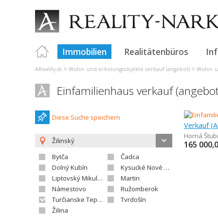
Immobilien
Realitätenbüros
In
>
>
AReality.sk
Wohn- und erholungsobjekte verkauf (angebot)
Wohn- un
Einfamilienhaus verkauf (angebo
Diese Suche speichern
Horná Štub
Žilinský
165 000,
Bytča
Čadca
Dolný Kubín
Kysucké Nové Mesto
Liptovský Mikuláš
Martin
Námestovo
Ružomberok
Turčianske Teplice
Tvrdošín
Žilina