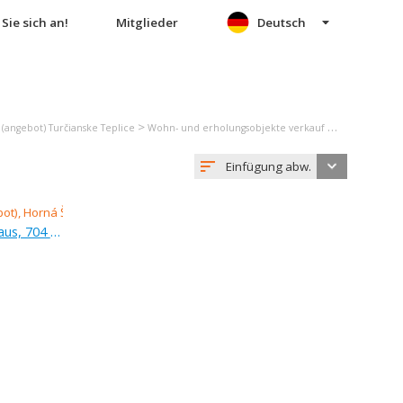
Sie sich an!
Mitglieder
Deutsch
>
(angebot) Turčianske Teplice
Wohn- und erholungsobjekte verkauf (angebot) Horná Štubňa
Einfügung abw.
Verkauf (Angebot), einfamilienhaus, 704 m