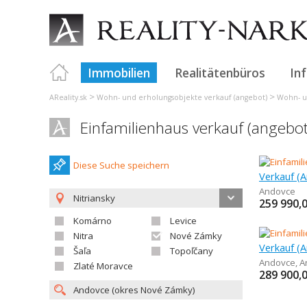
Immobilien
Realitätenbüros
In
>
>
AReality.sk
Wohn- und erholungsobjekte verkauf (angebot)
Wohn- u
Einfamilienhaus verkauf (angebo
Diese Suche speichern
Verkauf (A
Andovce
Nitriansky
259 990,
Komárno
Levice
Nitra
Nové Zámky
Šaľa
Topoľčany
Andovce
,
A
Zlaté Moravce
289 900,