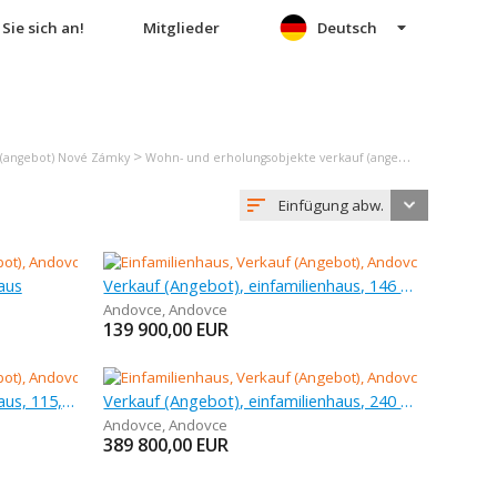
Sie sich an!
Mitglieder
Deutsch
>
>
 (angebot) Nové Zámky
Wohn- und erholungsobjekte verkauf (angebot) Andovce
Einfügung abw.
aus
Verkauf (Angebot), einfamilienhaus, 146 m
Andovce
,
Andovce
139 900,00
EUR
Verkauf (Angebot), einfamilienhaus, 115,7 m
Verkauf (Angebot), einfamilienhaus, 240 m
Andovce
,
Andovce
389 800,00
EUR