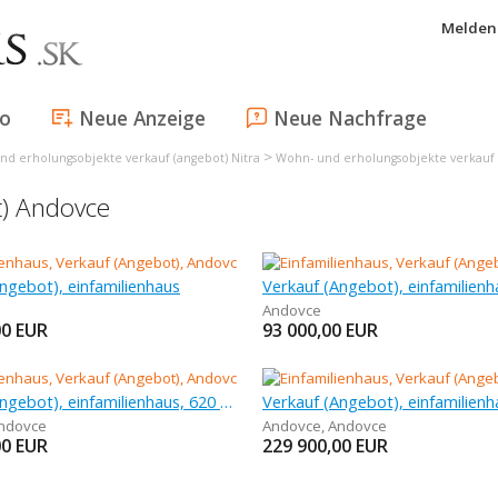
Melden 
fo
Neue Anzeige
Neue Nachfrage
>
nd erholungsobjekte verkauf (angebot) Nitra
Wohn- und erholungsobjekte verkauf
t) Andovce
ngebot), einfamilienhaus
Verkauf (Angebot), einfamilienh
Andovce
00
EUR
93 000,00
EUR
Verkauf (Angebot), einfamilienhaus, 620 m
ndovce
Andovce
,
Andovce
00
EUR
229 900,00
EUR