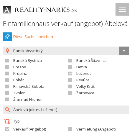
Einfamilienhaus verkauf (angebot) Ábelová
Diese Suche speichern
Banskobystrický
Banská Bystrica
Banská Štiavnica
Brezno
Detva
Krupina
Lučenec
Poltár
Revúca
Rimavská Sobota
Veľký Krtíš
Zvolen
Žarnovica
Žiar nad Hronom
Typ
Verkauf (Angebot)
Vermietung (Angebot)