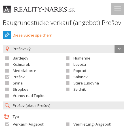
Baugrundstücke verkauf (angebot) Prešov
Diese Suche speichern
Prešovský
Bardejov
Humenné
Kežmarok
Levoča
Medzilaborce
Poprad
Prešov
Sabinov
Snina
Stará Ľubovňa
Stropkov
Svidník
Vranov nad Topľou
Typ
Verkauf (Angebot)
Vermietung (Angebot)