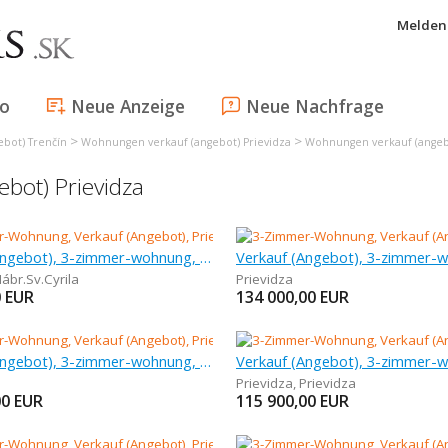
Melden 
fo
Neue Anzeige
Neue Nachfrage
>
>
bot) Trenčín
Wohnungen verkauf (angebot) Prievidza
Wohnungen verkauf (angebo
bot) Prievidza
Verkauf (Angebot), 3-zimmer-wohnung, 62 m
ábr.Sv.Cyrila
Prievidza
0
EUR
134 000,00
EUR
Verkauf (Angebot), 3-zimmer-wohnung, 69 m
Prievidza
,
Prievidza
00
EUR
115 900,00
EUR