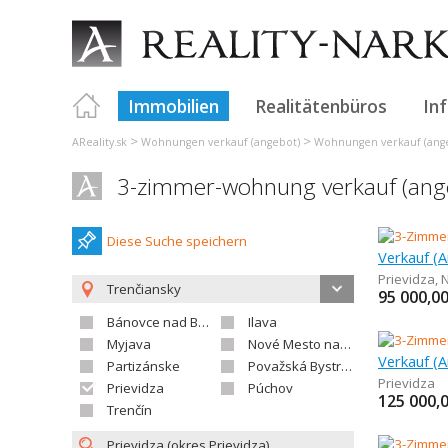
Immobilien
Realitätenbüros
In
>
>
AReality.sk
Wohnungen verkauf (angebot)
Wohnungen verkauf (ange
3-zimmer-wohnung verkauf (ange
Diese Suche speichern
Prievidza
,
N
Trenčiansky
95 000,0
Bánovce nad Bebravou
Ilava
Myjava
Nové Mesto nad Váhom
Partizánske
Považská Bystrica
Prievidza
Prievidza
Púchov
125 000,
Trenčín