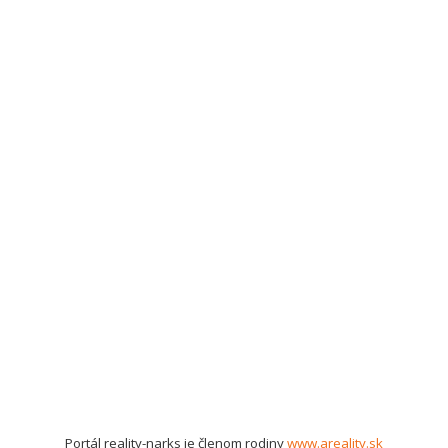
Portál reality-narks je členom rodiny
www.areality.sk