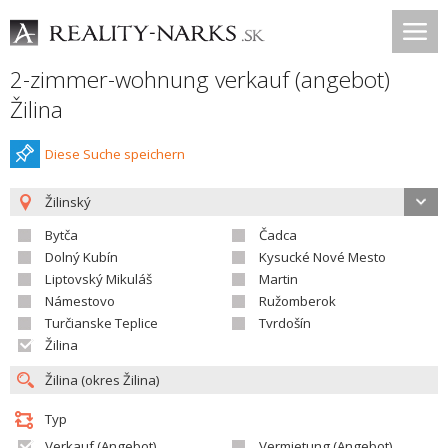
2-zimmer-wohnung verkauf (angebot)
Žilina
Diese Suche speichern
Žilinský
Bytča
Čadca
Dolný Kubín
Kysucké Nové Mesto
Liptovský Mikuláš
Martin
Námestovo
Ružomberok
Turčianske Teplice
Tvrdošín
Žilina
Typ
Verkauf (Angebot)
Vermietung (Angebot)