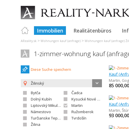
Immobilien
Realitätenbüros
In
>
>
AReality.sk
Wohnungen kauf (anfrage)
Wohnungen kauf (anfrage) Žil
1-zimmer-wohnung kauf (anfrage
Diese Suche speichern
Martin
,
Gog
Žilinský
85 000,0
Bytča
Čadca
Dolný Kubín
Kysucké Nové Mesto
Liptovský Mikuláš
Martin
Martin
,
Štú
Námestovo
Ružomberok
93 000,0
Turčianske Teplice
Tvrdošín
Žilina